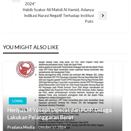
2024”
Habib Syakur Ali Mahdi Al Hamid, Adanya
Indikasi Narasi Negatif Terhadap Institusi
Polri.
YOU MIGHT ALSO LIKE
LOKAL
Heriyus M Yoseph Dipecat dari PDIP, Diduga
Lakukan Pelanggaran Berat
Pradana Media
Oktober 17, 2024