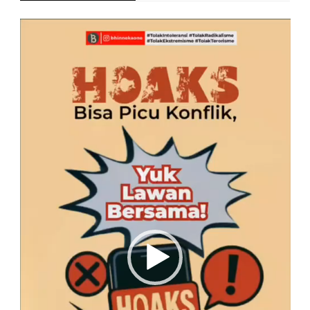
Pemutar
Video