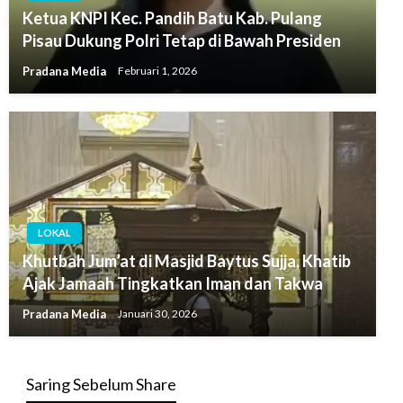
Ketua KNPI Kec. Pandih Batu Kab. Pulang
Pisau Dukung Polri Tetap di Bawah Presiden
Pradana Media
Februari 1, 2026
LOKAL
Khutbah Jum’at di Masjid Baytus Sujja, Khatib
Ajak Jamaah Tingkatkan Iman dan Takwa
Pradana Media
Januari 30, 2026
Saring Sebelum Share