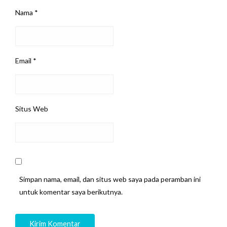
Nama
*
Email
*
Situs Web
Simpan nama, email, dan situs web saya pada peramban ini
untuk komentar saya berikutnya.