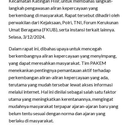
Kecamatan Katingan Hilir, untuk membahas langkah-
langkah pengawasan aliran kepercayaan yang
berkembang di masyarakat. Rapat tersebut dihadiri oleh
perwakilan dari Kejaksaan, Polri, TNI, Forum Kerukunan
Umat Beragama (FKUB), serta instansi terkait lainnya.
Selasa, 3/12/2024.
Dalam rapat ini, dibahas upaya untuk mencegah
berkembangnya aliran kepercayaan yang menyimpang,
yang dapat meresahkan masyarakat. Tim PAKEM
menekankan pentingnya pemantauan aktif terhadap
perkembangan aliran-aliran kepercayaan yang ada,
terutama yang mudah tersebar lewat akses informasi
melalui internet. Hal ini dinilai sebagai salah satu faktor
utama yang meningkatkan kerentanannya, mengingat
mudahnya masyarakat terpapar ajaran-ajaran baru yang
belum tentu sesuai dengan norma dan ajaran yang
berlaku di masyarakat.