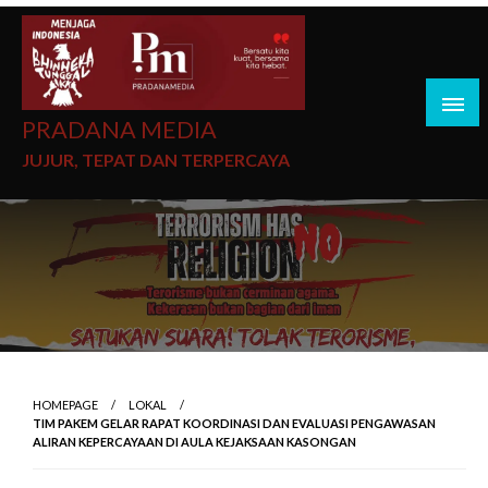
PRADANA MEDIA
JUJUR, TEPAT DAN TERPERCAYA
HOMEPAGE
LOKAL
TIM PAKEM GELAR RAPAT KOORDINASI DAN EVALUASI PENGAWASAN
ALIRAN KEPERCAYAAN DI AULA KEJAKSAAN KASONGAN