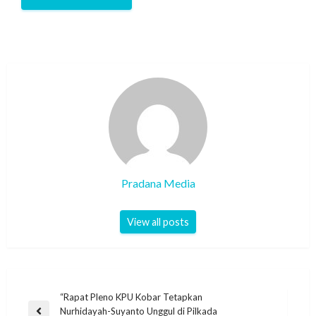
Pradana Media
View all posts
“Rapat Pleno KPU Kobar Tetapkan
Nurhidayah-Suyanto Unggul di Pilkada