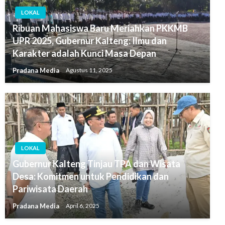
LOKAL
Ribuan Mahasiswa Baru Meriahkan PKKMB
UPR 2025, Gubernur Kalteng: Ilmu dan
Karakter adalah Kunci Masa Depan
Pradana Media
Agustus 11, 2025
LOKAL
Gubernur Kalteng Tinjau TPA dan Wisata
Desa: Komitmen untuk Pendidikan dan
Pariwisata Daerah
Pradana Media
April 6, 2025