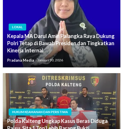
LOKAL
Kepala MA Darul Amin Palangka Raya Dukung
Polri Tetap di Bawah Presiden dan Tingkatkan
Kinerja Internal
Pradana Media
Januari 30, 2026
HUKUM KEAMANAN DAN PERISTIWA
Polda Kalteng Ungkap Kasus Beras Diduga
Palsu, Sita 1 Ton Lebih Barang Bukti