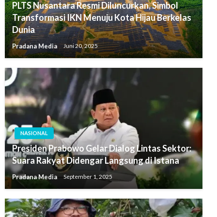
PLTS Nusantara Resmi Diluncurkan, Simbol
Transformasi IKN Menuju Kota Hijau Berkelas
Dunia
Pradana Media
Juni 20, 2025
NASIONAL
Presiden Prabowo Gelar Dialog Lintas Sektor:
Suara Rakyat Didengar Langsung di Istana
Pradana Media
September 1, 2025