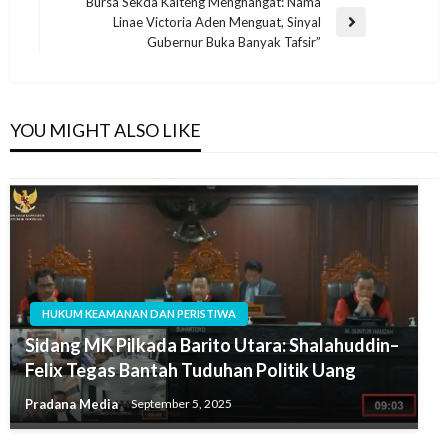
“Bursa Sekda Kalteng Menghangat: Nama
Linae Victoria Aden Menguat, Sinyal
Gubernur Buka Banyak Tafsir”
YOU MIGHT ALSO LIKE
HUKUM KEAMANAN DAN PERISTIWA
Sidang MK Pilkada Barito Utara: Shalahuddin–
Felix Tegas Bantah Tuduhan Politik Uang
Pradana Media
September 5, 2025