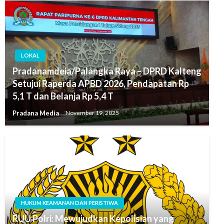
LOKAL
Pradanamdeia/Palangka Raya – DPRD Kalteng
Setujui Raperda APBD 2026, Pendapatan Rp
5,1 T dan Belanja Rp 5,4 T
Pradana Media
November 19, 2025
HUKUM KEAMANAN DAN PERISTIWA
RUU Polri: Mewujudkan Kepolisian yang