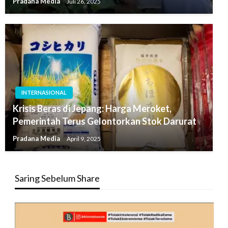
Pradana Media
Juli 26, 2025
INTERNASIONAL
Krisis Beras di Jepang: Harga Meroket,
Pemerintah Terus Gelontorkan Stok Darurat
Pradana Media
April 9, 2025
Saring Sebelum Share
Pemutar
Video