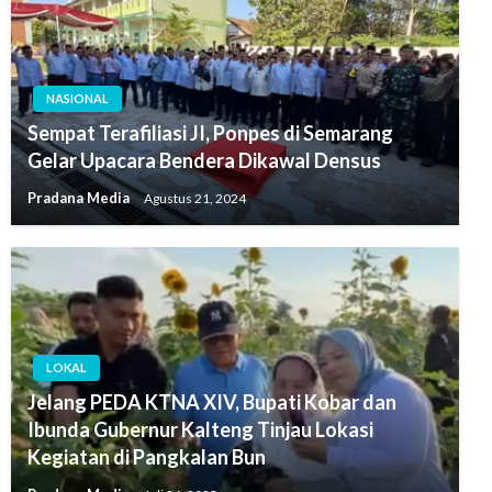
NASIONAL
Sempat Terafiliasi JI, Ponpes di Semarang
Gelar Upacara Bendera Dikawal Densus
Pradana Media
Agustus 21, 2024
LOKAL
Jelang PEDA KTNA XIV, Bupati Kobar dan
Ibunda Gubernur Kalteng Tinjau Lokasi
Kegiatan di Pangkalan Bun