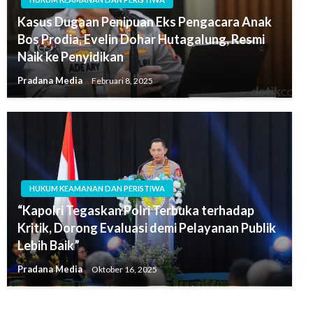
Kasus Dugaan Penipuan Eks Pengacara Anak
Bos Prodia, Evelin Dohar Hutagalung, Resmi
Naik ke Penyidikan
Pradana Media
Februari 8, 2025
HUKUM KEAMANAN DAN PERISTIWA
“Kapolri Tegaskan Polri Terbuka terhadap
Kritik, Dorong Evaluasi demi Pelayanan Publik
Lebih Baik”
Pradana Media
Oktober 16, 2025