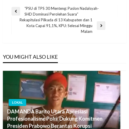
“PSU di TPS 30 Menteng: Paslon Nadalsyah-
SHD Dominasi Perolehan Suara”
Rekapitulasi Pilkada di 13 Kabupaten dan 1
Kota Capai 91,1%, KPU: Selesai Minggu
Malam
YOU MIGHT ALSO LIKE
LOKAL
DAMANDA Barito Utara Apresiasi
Profesionalisme Polri, Dukung Komitmen
Presiden Prabowo Berantas Korupsi