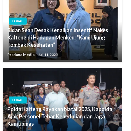
LOKAL
Bidan Sean Desak Kenaikan Insentif Nakes
Kalteng di Hadapan Menkeu: “Kami Ujung
Tombak Kesehatan”
Pradana Media
Juli 11, 2025
LOKAL
Polda Kalteng Rayakan Natal 2025, Kapolda
Ajak Personel Tebar Kepedulian dan Jaga
Kamtibmas