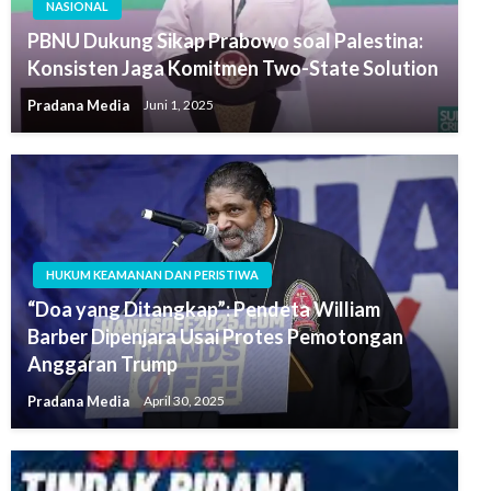
NASIONAL
PBNU Dukung Sikap Prabowo soal Palestina:
Konsisten Jaga Komitmen Two-State Solution
Pradana Media
Juni 1, 2025
HUKUM KEAMANAN DAN PERISTIWA
“Doa yang Ditangkap”: Pendeta William
Barber Dipenjara Usai Protes Pemotongan
Anggaran Trump
Pradana Media
April 30, 2025