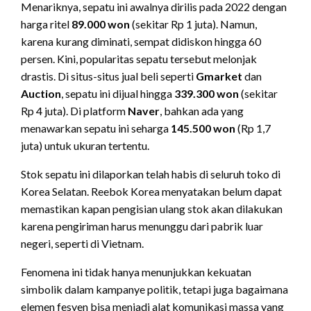
Menariknya, sepatu ini awalnya dirilis pada 2022 dengan
harga ritel
89.000 won
(sekitar Rp 1 juta). Namun,
karena kurang diminati, sempat didiskon hingga 60
persen. Kini, popularitas sepatu tersebut melonjak
drastis. Di situs-situs jual beli seperti
Gmarket
dan
Auction
, sepatu ini dijual hingga
339.300 won
(sekitar
Rp 4 juta). Di platform
Naver
, bahkan ada yang
menawarkan sepatu ini seharga
145.500 won
(Rp 1,7
juta) untuk ukuran tertentu.
Stok sepatu ini dilaporkan telah habis di seluruh toko di
Korea Selatan. Reebok Korea menyatakan belum dapat
memastikan kapan pengisian ulang stok akan dilakukan
karena pengiriman harus menunggu dari pabrik luar
negeri, seperti di Vietnam.
Fenomena ini tidak hanya menunjukkan kekuatan
simbolik dalam kampanye politik, tetapi juga bagaimana
elemen fesyen bisa menjadi alat komunikasi massa yang