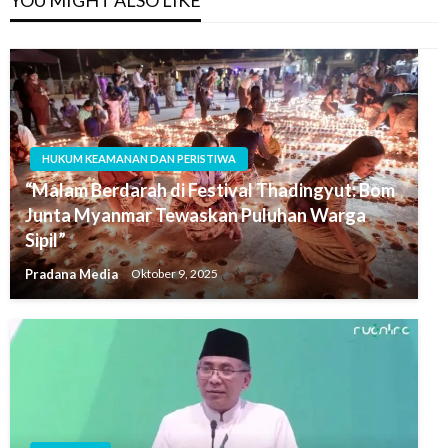
YOU MIGHT ALSO LIKE
HUKUM KEAMANAN DAN PERISTIWA
“Malam Berdarah di Festival Thadingyut: Bom
Junta Myanmar Tewaskan Puluhan Warga
Sipil”
Pradana Media
Oktober 9, 2025