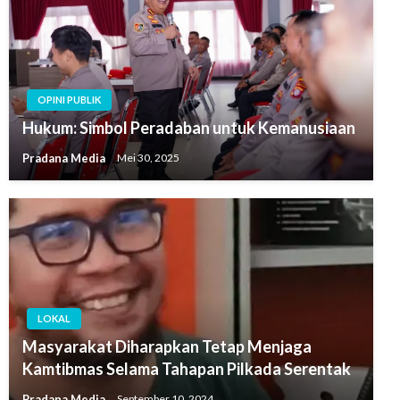
OPINI PUBLIK
Hukum: Simbol Peradaban untuk Kemanusiaan
Pradana Media
Mei 30, 2025
LOKAL
Masyarakat Diharapkan Tetap Menjaga
Kamtibmas Selama Tahapan Pilkada Serentak
Pradana Media
September 10, 2024