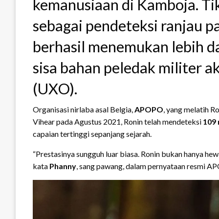
kemanusiaan di Kamboja. Tik
sebagai pendeteksi ranjau pa
berhasil menemukan lebih dar
sisa bahan peledak militer a
(UXO).
Organisasi nirlaba asal Belgia,
APOPO
, yang melatih R
Vihear pada Agustus 2021, Ronin telah mendeteksi
109 
capaian tertinggi sepanjang sejarah.
“Prestasinya sungguh luar biasa. Ronin bukan hanya hewa
kata
Phanny
, sang pawang, dalam pernyataan resmi A