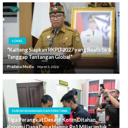
LOKAL
“Kalteng Siapkan RKPD 2027 yang Realistis &
Tanggap Tantangan Global”
Pradana Media
Maret 3, 2026
HUKUM KEAMANAN DAN PERISTIWA
Tiga Perangkat Desa di Kotim Ditahan,
Korupsi Dana Desa Hampir Rp1 Miliar untuk