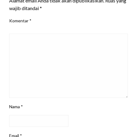
Alamat email Anda tidak akan dipublikasikan.
Ruas yang
wajib ditandai
*
Komentar
*
Nama
*
Email
*