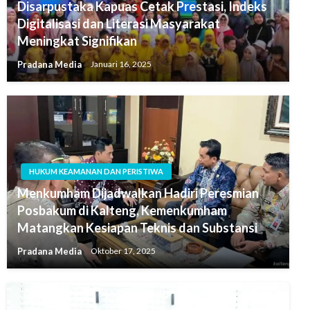
Disarpustaka Kapuas Cetak Prestasi, Indeks
Digitalisasi dan Literasi Masyarakat
Meningkat Signifikan
Pradana Media
Januari 16, 2025
HUKUM KEAMANAN DAN PERISTIWA
Menkumham Dijadwalkan Hadiri Peresmian
Posbakum di Kalteng, Kemenkumham
Matangkan Kesiapan Teknis dan Substansi
Pradana Media
Oktober 17, 2025