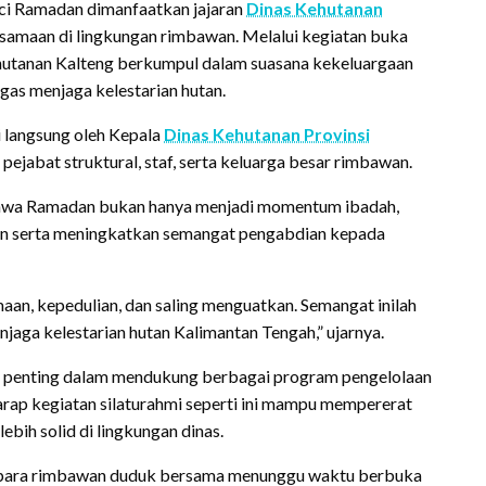
i Ramadan dimanfaatkan jajaran
Dinas Kehutanan
amaan di lingkungan rimbawan. Melalui kegiatan buka
ehutanan Kalteng berkumpul dalam suasana kekeluargaan
gas menjaga kelestarian hutan.
i langsung oleh Kepala
Dinas Kehutanan Provinsi
 pejabat struktural, staf, serta keluarga besar rimbawan.
wa Ramadan bukan hanya menjadi momentum ibadah,
n serta meningkatkan semangat pengabdian kepada
an, kepedulian, dan saling menguatkan. Semangat inilah
jaga kelestarian hutan Kalimantan Tengah,” ujarnya.
 penting dalam mendukung berbagai program pengelolaan
arap kegiatan silaturahmi seperti ini mampu mempererat
bih solid di lingkungan dinas.
ka para rimbawan duduk bersama menunggu waktu berbuka