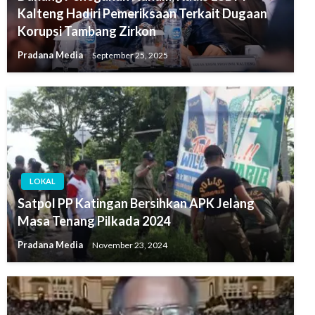
Kalteng Hadiri Pemeriksaan Terkait Dugaan
Korupsi Tambang Zirkon
Pradana Media
September 25, 2025
LOKAL
Satpol PP Katingan Bersihkan APK Jelang
Masa Tenang Pilkada 2024
Pradana Media
November 23, 2024