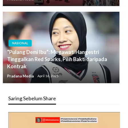
NASIONAL
“Pulang Demi Ibu”: Megawati Hangestri
Tinggalkan Red Sparks, Pilih Bakti daripada
Kontrak
Pradana Media
April 16, 2025
Saring Sebelum Share
Pemutar
Video