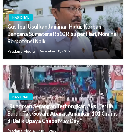
NASIONAL
Gus Ipul Usulkan Jaminan Hidup Korban
Bencana Sumatera Rp10 Ribu per Hari, Nominal
Berpotensi Naik
Pradana Media
Desember 18, 2025
NASIONAL
“Rundown Serangan Terbongkar, Aksi Tertib
Buruh Tak Goyah: Aparat Amankan 101 Orang
di Balik Upaya Chaos May Day”
Pradana Media
Mei 2, 2026