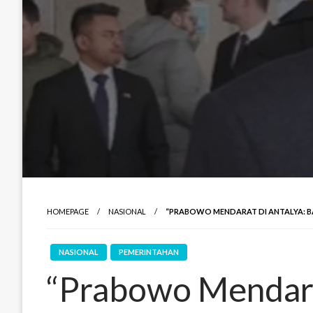
HOMEPAGE
NASIONAL
“PRABOWO MENDARAT DI ANTALYA: B
NASIONAL
PEMERINTAHAN
“Prabowo Mendara