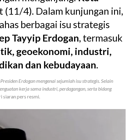
t (11/4). Dalam kunjungan ini,
as berbagai isu strategis
ep Tayyip Erdogan
, termasuk
tik, geoekonomi, industri,
idikan dan kebudayaan
.
Presiden Erdogan mengenai sejumlah isu strategis. Selain
nguatan kerja sama industri, perdagangan, serta bidang
i siaran pers resmi.