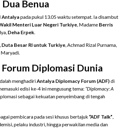
i Dua Benua
l Antalya
pada pukul 13.05 waktu setempat. Ia disambut
Wakil Menteri Luar Negeri Turkiye
, Madame
Berris
lya,
Deha Erpek
.
,
Duta Besar RI untuk Turkiye
, Achmad Rizal Purnama,
i Maryadi.
di Forum Diplomasi Dunia
adalah menghadiri
Antalya Diplomacy Forum (ADF)
di
 memasuki edisi ke-4 ini mengusung tema:
“Diplomacy: A
iplomasi sebagai kekuatan penyeimbang di tengah
agai pembicara pada sesi khusus bertajuk
“ADF Talk”
,
misi, pelaku industri, hingga perwakilan media dan