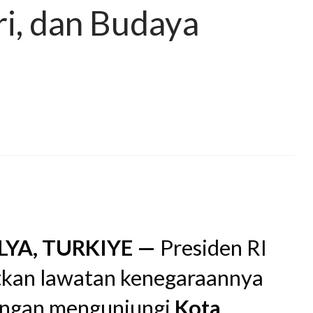
ri, dan Budaya
YA, TURKIYE —
Presiden RI
kan lawatan kenegaraannya
engan mengunjungi
Kota