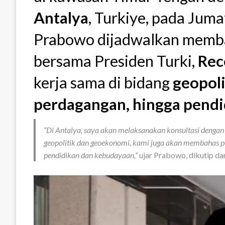
Antalya
, Turkiye, pada Juma
Prabowo dijadwalkan membah
bersama Presiden Turki,
Rec
kerja sama di bidang
geopoli
perdagangan, hingga pend
“Di Antalya, saya akan melaksanakan konsultasi dengan 
geopolitik dan geoekonomi, kami juga akan membahas pe
pendidikan dan kebudayaan,”
ujar Prabowo, dikutip dar