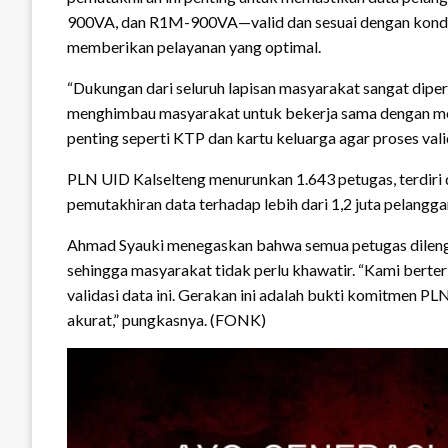
900VA, dan R1M-900VA—valid dan sesuai dengan kondi
memberikan pelayanan yang optimal.
“Dukungan dari seluruh lapisan masyarakat sangat diperlu
menghimbau masyarakat untuk bekerja sama dengan me
penting seperti KTP dan kartu keluarga agar proses vali
PLN UID Kalselteng menurunkan 1.643 petugas, terdiri 
pemutakhiran data terhadap lebih dari 1,2 juta pelang
Ahmad Syauki menegaskan bahwa semua petugas dilengk
sehingga masyarakat tidak perlu khawatir. “Kami berter
validasi data ini. Gerakan ini adalah bukti komitmen PL
akurat,” pungkasnya. (FONK)