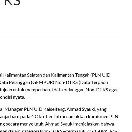
i Kalimantan Selatan dan Kalimantan Tengah (PLN UID
n Data Pelanggan (GEMPUR) Non-DTKS (Data Terpadu
ertujuan untuk memperbarui data pelanggan Non-DTKS agar
ondisi nyata.
ral Manager PLN UID Kalselteng, Ahmad Syauki, yang
Banjarbaru pada 4 Oktober. Ini menunjukkan komitmen PLN
ng secara menyeluruh. Ahmad Syauki menjelaskan bahwa
anggan dalam kategori Non-DTKS—termasuk R1-450VA, R1-