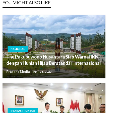
YOU MIGHT ALSO LIKE
NASIONAL
The Pakubuwono Nusantara Siap Warnai IKN
dengan Hunian Hijau Berstandar Internasional
Pradana Media
April 23, 2025
INSFRASTRUKTUR