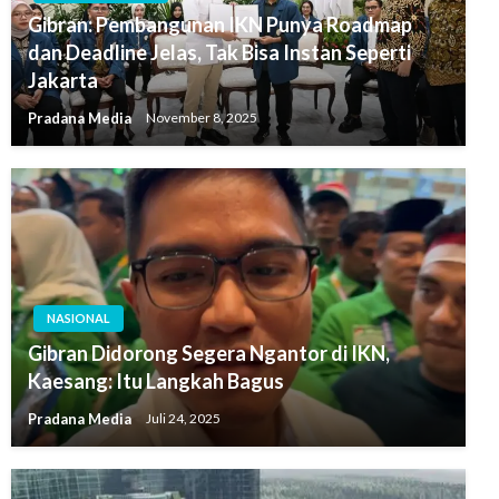
Gibran: Pembangunan IKN Punya Roadmap
dan Deadline Jelas, Tak Bisa Instan Seperti
Jakarta
Pradana Media
November 8, 2025
NASIONAL
Gibran Didorong Segera Ngantor di IKN,
Kaesang: Itu Langkah Bagus
Pradana Media
Juli 24, 2025