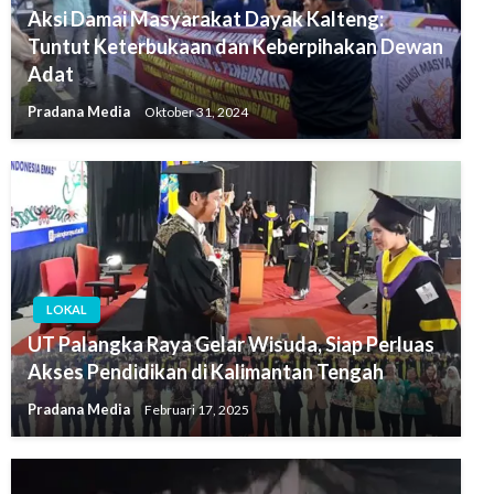
Aksi Damai Masyarakat Dayak Kalteng:
Tuntut Keterbukaan dan Keberpihakan Dewan
Adat
Pradana Media
Oktober 31, 2024
LOKAL
UT Palangka Raya Gelar Wisuda, Siap Perluas
Akses Pendidikan di Kalimantan Tengah
Pradana Media
Februari 17, 2025