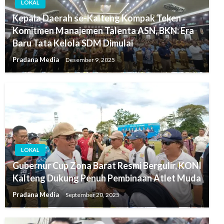
LOKAL
Kepala Daerah se-Kalteng Kompak Teken
Komitmen Manajemen Talenta ASN, BKN: Era
Baru Tata Kelola SDM Dimulai
Pradana Media
Desember 9, 2025
LOKAL
Gubernur Cup Zona Barat Resmi Bergulir, KONI
Kalteng Dukung Penuh Pembinaan Atlet Muda
Pradana Media
September 20, 2025