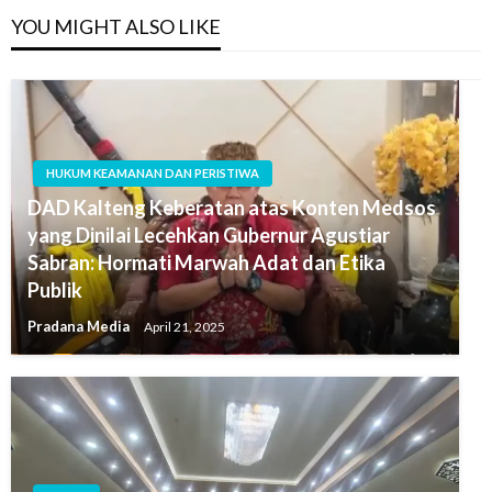
YOU MIGHT ALSO LIKE
HUKUM KEAMANAN DAN PERISTIWA
DAD Kalteng Keberatan atas Konten Medsos
yang Dinilai Lecehkan Gubernur Agustiar
Sabran: Hormati Marwah Adat dan Etika
Publik
Pradana Media
April 21, 2025