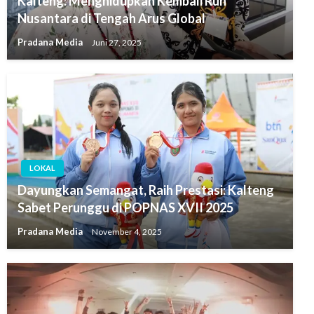
Kalteng: Menghidupkan Kembali Ruh
Nusantara di Tengah Arus Global
Pradana Media
Juni 27, 2025
LOKAL
Dayungkan Semangat, Raih Prestasi: Kalteng
Sabet Perunggu di POPNAS XVII 2025
Pradana Media
November 4, 2025