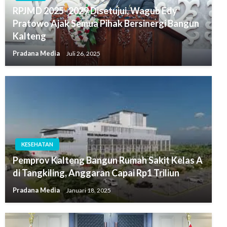
RPJMD 2025–2029 Disetujui, Wagub Edy
Pratowo Ajak Semua Pihak Bersinergi Bangun
Kalteng
Pradana Media
Juli 26, 2025
KESEHATAN
Pemprov Kalteng Bangun Rumah Sakit Kelas A
di Tangkiling, Anggaran Capai Rp1 Triliun
Pradana Media
Januari 18, 2025