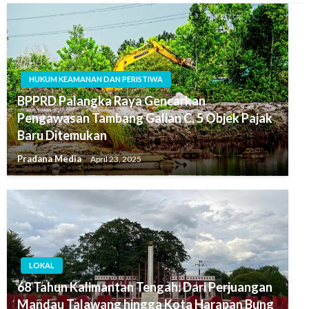
HUKUM KEAMANAN DAN PERISTIWA
BPPRD Palangka Raya Gencarkan
Pengawasan Tambang Galian C, 5 Objek Pajak
Baru Ditemukan
Pradana Media
April 23, 2025
LOKAL
68 Tahun Kalimantan Tengah: Dari Perjuangan
Mandau Talawang hingga Kota Harapan Bung