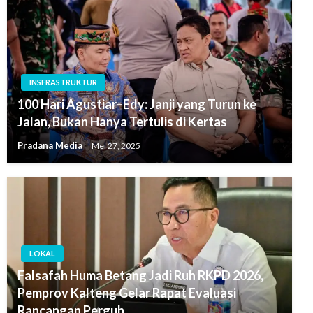
INSFRASTRUKTUR
100 Hari Agustiar–Edy: Janji yang Turun ke
Jalan, Bukan Hanya Tertulis di Kertas
Pradana Media
Mei 27, 2025
LOKAL
Falsafah Huma Betang Jadi Ruh RKPD 2026,
Pemprov Kalteng Gelar Rapat Evaluasi
Rancangan Pergub