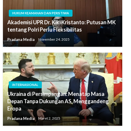
HUKUM KEAMANAN DAN PERISTIWA
Akademisi UPR Dr. Kiki Kristanto: Putusan MK
tentang Polri Perlu Fleksibilitas
Pradana Media
November 24, 2025
INTERNASIONAL
Ukraina di Persimpangan: Menatap Masa
Depan Tanpa Dukungan AS, Menggandeng
Eropa
Pradana Media
Maret 2, 2025