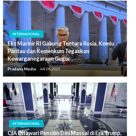
INTERNASIONAL
Eks Marinir RI Gabung Tentara Rusia, Kemlu
Pantau dan Kemenkum Tegaskan
Kewarganegaraan Gugur
Pradana Media
Juli 28, 2025
INTERNASIONAL
CIA Ditawari Pensiun Dini Massal di Era Trump,