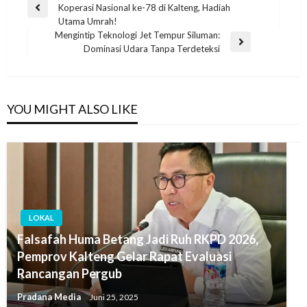
Koperasi Nasional ke-78 di Kalteng, Hadiah
Utama Umrah!
Mengintip Teknologi Jet Tempur Siluman:
Dominasi Udara Tanpa Terdeteksi
YOU MIGHT ALSO LIKE
LOKAL
Falsafah Huma Betang Jadi Ruh RKPD 2026,
Pemprov Kalteng Gelar Rapat Evaluasi
Rancangan Pergub
Pradana Media
Juni 25, 2025