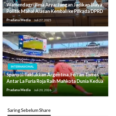
Wamendagri Bima Arya: Jangan Jadikan Biaya
Politik Mahal Alasan Kembali ke Pilkada DPRD
Pradana Media
Juli 27, 2025
INTERNASIONAL
Spanyol Taklukkan Argentina, Ferran Torres
Antar La Furia Roja Raih Mahkota Dunia Kedua
Pradana Media
Juli 20, 2026
Saring Sebelum Share