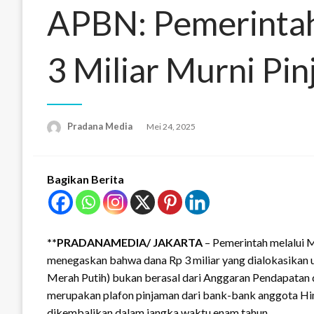
APBN: Pemerintah
3 Miliar Murni Pi
Pradana Media
Mei 24, 2025
Bagikan Berita
**PRADANAMEDIA/
JAKARTA
– Pemerintah melalui M
menegaskan bahwa dana Rp 3 miliar yang dialokasikan
Merah Putih) bukan berasal dari Anggaran Pendapatan 
merupakan plafon pinjaman dari bank-bank anggota H
dikembalikan dalam jangka waktu enam tahun.