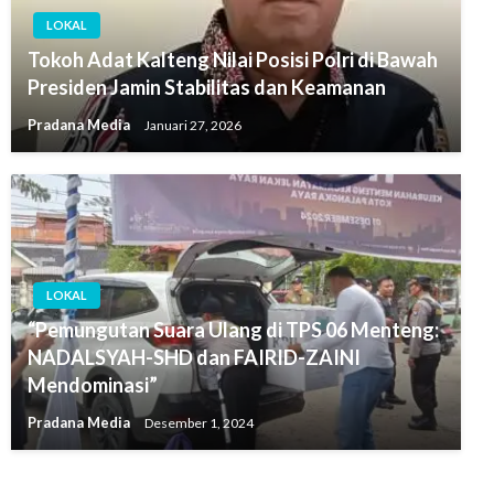
LOKAL
Tokoh Adat Kalteng Nilai Posisi Polri di Bawah
Presiden Jamin Stabilitas dan Keamanan
Pradana Media
Januari 27, 2026
LOKAL
“Pemungutan Suara Ulang di TPS 06 Menteng:
NADALSYAH-SHD dan FAIRID-ZAINI
Mendominasi”
Pradana Media
Desember 1, 2024