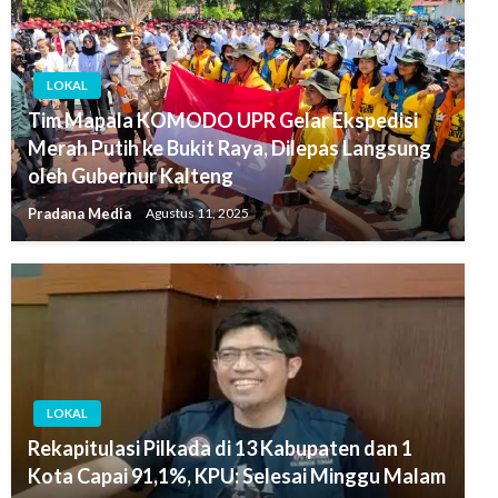
LOKAL
Tim Mapala KOMODO UPR Gelar Ekspedisi
Merah Putih ke Bukit Raya, Dilepas Langsung
oleh Gubernur Kalteng
Pradana Media
Agustus 11, 2025
LOKAL
Rekapitulasi Pilkada di 13 Kabupaten dan 1
Kota Capai 91,1%, KPU: Selesai Minggu Malam