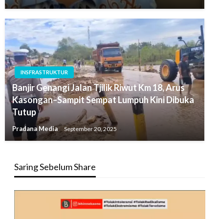
INSFRASTRUKTUR
Banjir Genangi Jalan Tjilik Riwut Km 18, Arus
Kasongan–Sampit Sempat Lumpuh Kini Dibuka
Tutup
Pradana Media
September 20, 2025
Saring Sebelum Share
Pemutar
Video