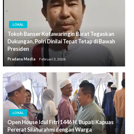
LOKAL
Tokoh Banser Kotawaringin Barat Tegaskan
Dukungan, Polri Dinilai Tepat Tetap di Bawah
Presiden
Pradana Media
Februari 3, 2026
LOKAL
Open House Idul Fitri 1446 H, Bupati Kapuas
Pererat Silaturahmi dengan Warga