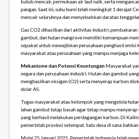
kutub mencair, permukaan air laut naik, serta menganc
pangan. Saat ini, suhu bumi telah meningkat 1 derajat Celc
mencair seluruhnya dan menyebabkan daratan tenggela
Gas CO2 dihasilkan dari aktivitas industri, pembakaran
gambut, dan hutan mangrove memiliki kemampuan menyer
sepakat untuk mewajibkan perusahaan penghasil emis
masyarakat atau perusahaan yang mampu menjaga keles
Mekanisme dan Potensi Keuntungan
Masyarakat yan
negara dan perusahaan industri. Hutan dan gambut yan
menghasilkan oksigen (O2) serta menyerap karbon dioksi
dolar AS.
Tugas masyarakat atau kelompok yang mengelola hutan 
lahan gambut tetap basah agar tetap mampu menyerap C
yang berhasil melakukan perdagangan karbon. Di Kaliman
pemerintah provinsi setempat. Satu desa di sana bahka
Mulai 25 Januari 2025, Pemerintah Indonesia telah m