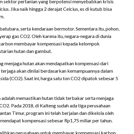
am sektor pertanian yang berpotensi menyebabkan krisis
ius. Jika naik hingga 2 derajat Celcius, es di kutub bisa
m.
 batubara, serta kendaraan bermotor. Sementara itu, pohon,
ap gas CO2. Oleh karena itu, negara-negara di dunia
i karbon membayar kompensasi kepada kelompok
tarian hutan dan gambut.
g menjaga hutan akan mendapatkan kompensasi dari
g terjaga akan dinilai berdasarkan kemampuannya dalam
da (CO2). Saat ini, harga satu ton CO2 dipatok sebesar 5
adalah memastikan hutan tidak terbakar serta menjaga
O2. Pada 2018, di Kalteng sudah ada tiga perusahaan
tan Timur, program ini telah berjalan dan dikelola oleh
n mendapat kompensasi sebesar Rp1,75 miliar per tahun.
ewajibkan perusahaan untuk membayar kompensasi karbon.