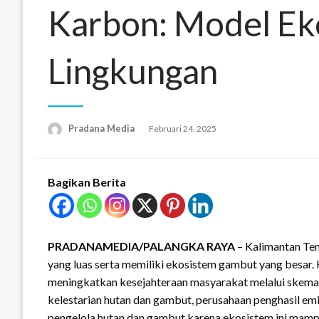
Karbon: Model E
Lingkungan
Pradana Media
Februari 24, 2025
Bagikan Berita
PRADANAMEDIA/PALANGKA RAYA
– Kalimantan Ten
yang luas serta memiliki ekosistem gambut yang besar. 
meningkatkan kesejahteraan masyarakat melalui skema
kelestarian hutan dan gambut, perusahaan penghasil e
pengelola hutan dan gambut karena ekosistem ini mamp