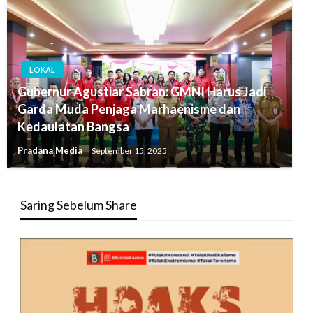
LOKAL
Gubernur Agustiar Sabran: GMNI Harus Jadi
Garda Muda Penjaga Marhaenisme dan
Kedaulatan Bangsa
Pradana Media
September 15, 2025
Saring Sebelum Share
Pemutar
Video