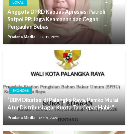
LOKAL
Anggota DPRD Kapuas Apresiasi Patroli
Satpol PP: Jaga Keamanan dan Cegah
Pergaulan Bebas
Pradana Media
Juli 12, 2025
EKONOMI
“BBM Dibatasi di Palangka Raya, Pemko Mulai
Atur Distribusi agar Kuota Tak Cepat Habis”
Pradana Media
Mei 5, 2026