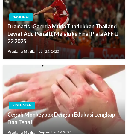
NASIONAL
Dramatis! Garuda Muda Tundukkan Thailand
Lewat Adu Penalti, Melaju ke Final Piala AFF U-
23 2025
Pradana Media
Juli 25, 2025
KESEHATAN
Cegah Monkeypox Dengan Edukasi Lengkap
Dan Tepat
Pradana Media
September 19, 2024