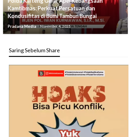
Polda Kalteng Gelar Apel Kebangsaan
Kamtibmas: Perkuat Persatuan dan
Kondusifitas di Bumi Tambun Bungai
Pradana Media
November 4, 2025
Saring Sebelum Share
Pemutar
Video