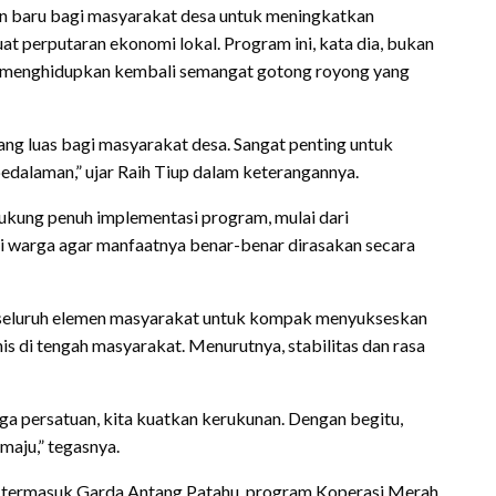
pan baru bagi masyarakat desa untuk meningkatkan
 perputaran ekonomi lokal. Program ini, kata dia, bukan
a menghidupkan kembali semangat gotong royong yang
ang luas bagi masyarakat desa. Sangat penting untuk
edalaman,” ujar Raih Tiup dalam keterangannya.
kung penuh implementasi program, mulai dari
si warga agar manfaatnya benar-benar dirasakan secara
 seluruh elemen masyarakat untuk kompak menyukseskan
s di tengah masyarakat. Menurutnya, stabilitas dan rasa
a persatuan, kita kuatkan kerukunan. Dengan begitu,
maju,” tegasnya.
, termasuk Garda Antang Patahu, program Koperasi Merah