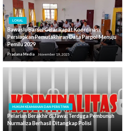
LOKAL
Bawaslu Barsel Gelar Rapat Koordinasi,
Persiapkan Pemutakhiran Data Parpol Menuju
Pemilu 2029
Pradana Media
November 19, 2025
HUKUM KEAMANAN DAN PERISTIWA
Pelarian Berakhir di Jawa: Terduga Pembunuh
Nurmaliza Berhasil Ditangkap Polisi