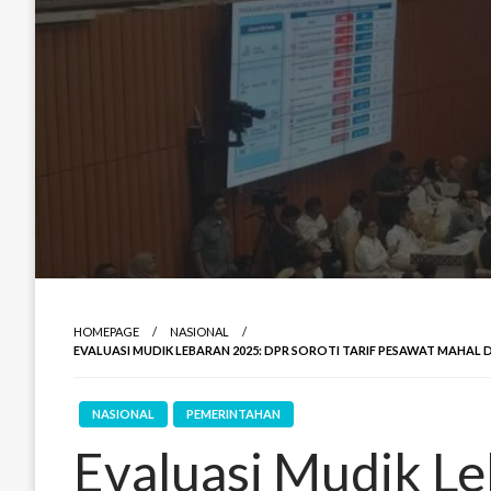
HOMEPAGE
NASIONAL
EVALUASI MUDIK LEBARAN 2025: DPR SOROTI TARIF PESAWAT MAHAL 
NASIONAL
PEMERINTAHAN
Evaluasi Mudik L