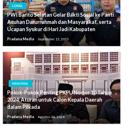
LOKAL
PWI Barito Selatan Gelar Bakti Sosial ke Panti
Asuhan Darurrahmah dan Masyarakat, serta
Ucapan Syukur di Hari Jadi Kabupaten
Pradana Media
September 15, 2025
NASIONAL
Pokok-Pokok Penting PKPU Nomor 10 Tahun
2024: Aturan untuk Calon Kepala Daerah
dalam Pilkada
Pradana Media
Agustus 26, 2024