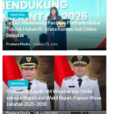
NASIONAL
Tegas! Menkomdigi Pastikan Platform Global
Tunduk Hukum RI, 3 Juta Konten Judi Online
Ditindak
Pradana Media
Februari 11, 2026
NASIONAL
Presiden RI Lantik HM Wiyatno dan Dodo
sebagai Bupati dan Wakil Bupati Kapuas Masa
Jabatan 2025–2030
Pradana Media
Februari 20, 2025