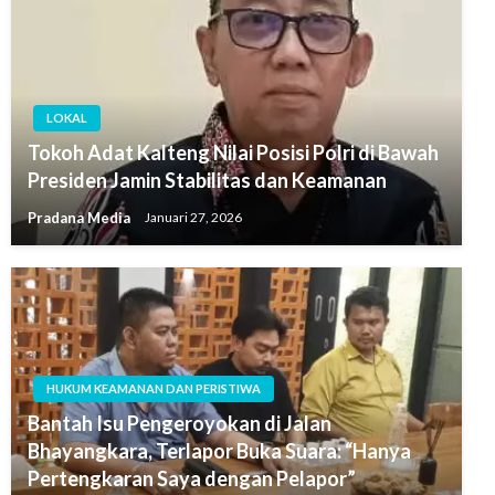
LOKAL
Tokoh Adat Kalteng Nilai Posisi Polri di Bawah
Presiden Jamin Stabilitas dan Keamanan
Pradana Media
Januari 27, 2026
HUKUM KEAMANAN DAN PERISTIWA
Bantah Isu Pengeroyokan di Jalan
Bhayangkara, Terlapor Buka Suara: “Hanya
Pertengkaran Saya dengan Pelapor”