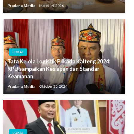
Pradana Media
Maret 14, 2026
LOKAL
Tata Kelola Logistik Pilkada Kalteng 2024:
KPU sampaikan Kesiapan dan Standar
Keamanan
Pradana Media
Oktober 30, 2024
LOKAL