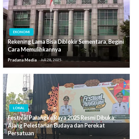
EKONOMI
Rekening Lama Bisa Diblokir Sementara, Begini
Cara Memulihkannya
Pradana Media
Juli 28, 2025
LOKAL
Festival Palangka Raya 2025 Resmi Dibuka:
Ajang Pelestarian Budaya dan Perekat
Persatuan