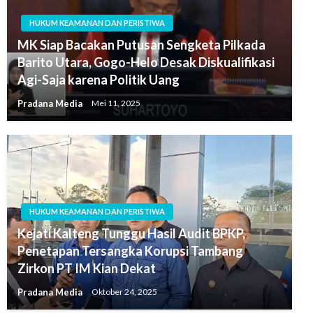
HUKUM KEAMANAN DAN PERISTIWA
MK Siap Bacakan Putusan Sengketa Pilkada
Barito Utara, Gogo-Helo Desak Diskualifikasi
Agi-Saja karena Politik Uang
Pradana Media
Mei 11, 2025
HUKUM KEAMANAN DAN PERISTIWA
Kejati Kalteng Tunggu Hasil Audit BPKP,
Penetapan Tersangka Korupsi Tambang
Zirkon PT IM Kian Dekat
Pradana Media
Oktober 24, 2025