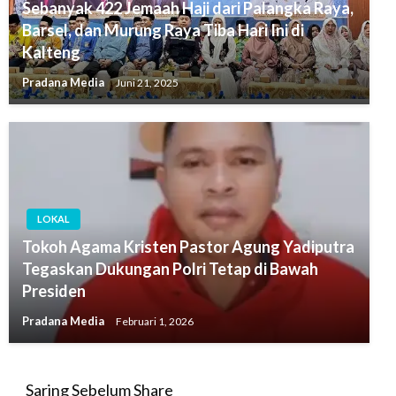
Sebanyak 422 Jemaah Haji dari Palangka Raya,
Barsel, dan Murung Raya Tiba Hari Ini di
Kalteng
Pradana Media
Juni 21, 2025
LOKAL
Tokoh Agama Kristen Pastor Agung Yadiputra
Tegaskan Dukungan Polri Tetap di Bawah
Presiden
Pradana Media
Februari 1, 2026
Saring Sebelum Share