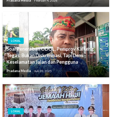
Pradana Media
Februari 4, 2026
LOKAL
Soal Penertiban ODOL, Pemprov Kalteng
Tegas: Bukan Diskriminasi, Tapi Demi
Keselamatan Jalan dan Pengguna
Pradana Media
Juli 20, 2025
LOKAL