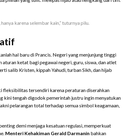
anya karena selembar kain,” tuturnya pilu.
atif
lah hal baru di Prancis. Negeri yang menjunjung tinggi
n aturan ketat bagi pegawai negeri, guru, siswa, dan atlet
rti salib Kristen, kippah Yahudi, turban Sikh, dan hijab
fleksibilitas tersendiri karena peraturan diserahkan
 kini tengah digodok pemerintah justru ingin menyatukan
yakni pelarangan total terhadap semua simbol keagamaan,
 penting demi menjaga kesatuan regulasi, memperkuat
me.
Menteri Kehakiman Gerald Darmanin
bahkan