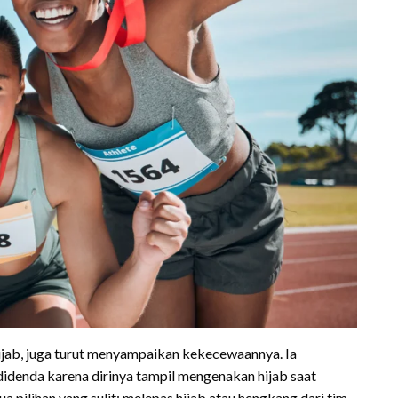
ijab, juga turut menyampaikan kekecewaannya. Ia
denda karena dirinya tampil mengenakan hijab saat
 pilihan yang sulit: melepas hijab atau hengkang dari tim.