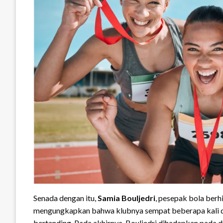
Senada dengan itu,
Samia Bouljedri
, pesepak bola berh
mengungkapkan bahwa klubnya sempat beberapa kali di
bertanding. Pada akhirnya, Bouljedri dihadapkan pada dua