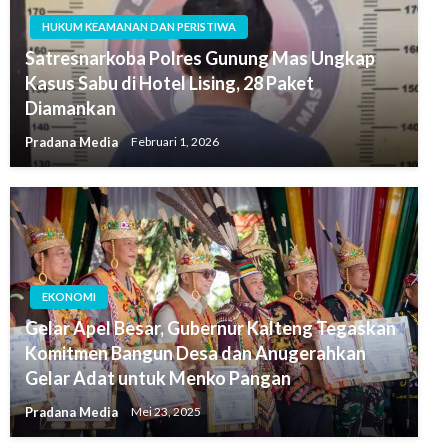
HUKUM KEAMANAN DAN PERISTIWA
Satresnarkoba Polres Gunung Mas Ungkap
Kasus Sabu di Hotel Lising, 28 Paket
Diamankan
Pradana Media
Februari 1, 2026
EKONOMI
Gelar Apel Besar, Gubernur Kalteng Tegaskan
Komitmen Bangun Desa dan Anugerahkan
Gelar Adat untuk Menko Pangan
Pradana Media
Mei 23, 2025