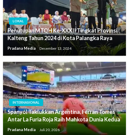
LOKAL
Penutupan MTQH Ke-XXXII Tingkat Provinsi
Kalteng Tahun 2024 di Kota Palangka Raya
Pradana Media
Desember 13, 2024
INTERNASIONAL
Spanyol Taklukkan Argentina, Ferran Torres
Antar La Furia Roja Raih Mahkota Dunia Kedua
Pradana Media
Juli 20, 2026