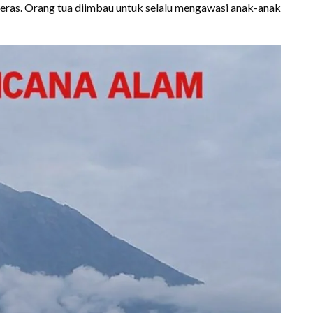
s deras. Orang tua diimbau untuk selalu mengawasi anak-anak