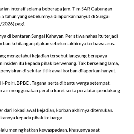
carian intensif selama beberapa jam, Tim SAR Gabungan
 tahun yang sebelumnya dilaporkan hanyut di Sungai
/2026) pagi.
a di bantaran Sungai Kahayan. Peristiwa nahas itu terjadi
orban kehilangan pijakan sebelum akhirnya terbawa arus.
ang mengetahui kejadian tersebut langsung berupaya
 insiden itu kepada pihak berwenang. Tak berselang lama,
enyisiran di sekitar titik awal korban dilaporkan hanyut.
NI-Polri, BPBD, Tagana, serta dibantu warga setempat.
n air menggunakan perahu karet serta peralatan pendukung
er dari lokasi awal kejadian, korban akhirnya ditemukan.
annya kepada pihak keluarga.
selalu meningkatkan kewaspadaan, khususnya saat