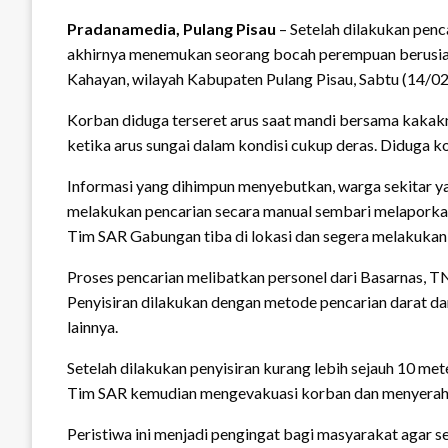
Pradanamedia, Pulang Pisau
– Setelah dilakukan pen
akhirnya menemukan seorang bocah perempuan berusia 5
Kahayan, wilayah Kabupaten Pulang Pisau, Sabtu (14/02
Korban diduga terseret arus saat mandi bersama kakakny
ketika arus sungai dalam kondisi cukup deras. Diduga k
Informasi yang dihimpun menyebutkan, warga sekitar y
melakukan pencarian secara manual sembari melaporkan
Tim SAR Gabungan tiba di lokasi dan segera melakukan p
Proses pencarian melibatkan personel dari Basarnas, T
Penyisiran dilakukan dengan metode pencarian darat da
lainnya.
Setelah dilakukan penyisiran kurang lebih sejauh 10 met
Tim SAR kemudian mengevakuasi korban dan menyerahk
Peristiwa ini menjadi pengingat bagi masyarakat agar 