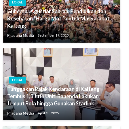
LOKAL
Gubernur Agustiar Sabran: Pendidikan dan
Kesehatan “Harga Mati” untuk Masyarakat
Kalteng
Pradana Media
September 19, 2025
LOKAL
Tunggakan Pajak Kendaraan di Kalteng
Tembus 1,3 Juta Unit: Bapenda Lakukan
Jemput Bola hingga Gunakan Starlink
Pradana Media
April 13, 2025